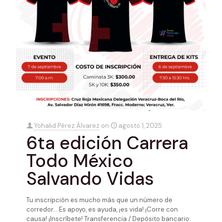
Yohalid Pérez Álvarez
on
agosto 1, 2025
6ta edición Carrera
Todo México
Salvando Vidas
Tu inscripción es mucho más que un número de
corredor… Es apoyo, es ayuda, ¡es vida! ¡Corre con
causa! ¡Inscríbete! Transferencia / Depósito bancario: