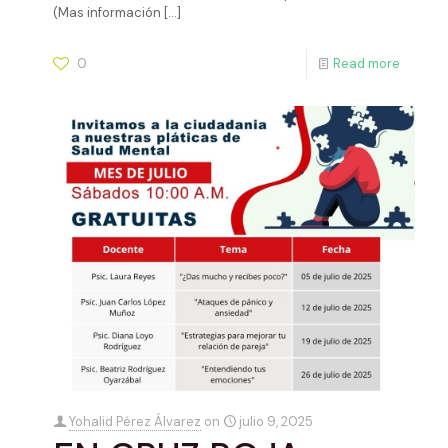
(Mas información
[…]
0
Read more
Yohalid Pérez Álvarez
on
julio 9, 2025